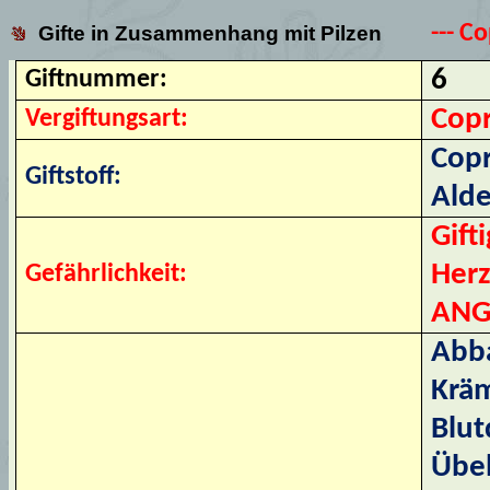
--- C
Gifte in Zusammenhang mit Pilzen
6
Giftnummer:
Cop
Vergiftungsart:
Copr
Giftstoff:
Alde
Gift
Herz
Gefährlichkeit:
ANGI
Abb
Kräm
Blut
Übel