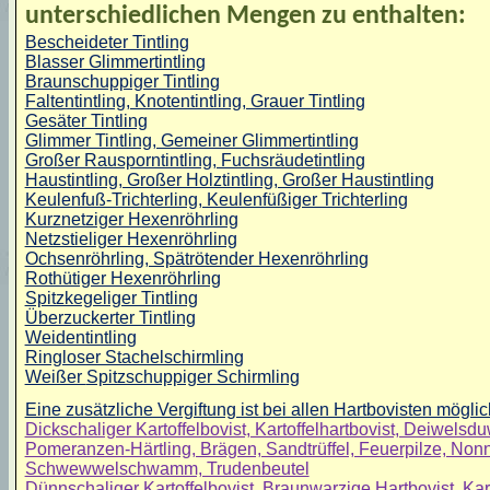
unterschiedlichen Mengen zu enthalten:
Bescheideter Tintling
Blasser Glimmertintling
Braunschuppiger Tintling
Faltentintling, Knotentintling, Grauer Tintling
Gesäter Tintling
Glimmer Tintling, Gemeiner Glimmertintling
Großer Rausporntintling, Fuchsräudetintling
Haustintling, Großer Holztintling, Großer Haustintling
Keulenfuß-Trichterling, Keulenfüßiger Trichterling
Kurznetziger Hexenröhrling
Netzstieliger Hexenröhrling
Ochsenröhrling, Spätrötender Hexenröhrling
Rothütiger Hexenröhrling
Spitzkegeliger Tintling
Überzuckerter Tintling
Weidentintling
Ringloser Stachelschirmling
Weißer
Spitzschuppiger Schirmling
Eine zusätzliche Vergiftung ist bei allen Hartbovisten möglic
Dickschaliger Kartoffelbovist, Kartoffelhartbovist, Deiwels
Pomeranzen-Härtling, Brägen, Sandtrüffel, Feuerpilze, Nonne
Schwewwelschwamm, Trudenbeutel
Dünnschaliger Kartoffelbovist, Braunwarzige Hartbovist, Kart