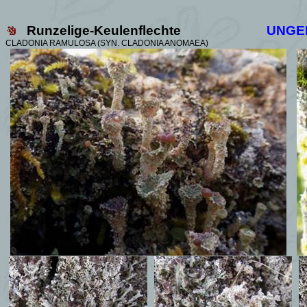
Runzelige-Keulenflechte
UNGE
CLADONIA RAMULOSA (SYN. CLADONIA ANOMAEA)