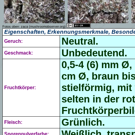
Fotos oben:
zaca
(mushroomobserver.org)
Eigenschaften, Erkennungsmerkmale, Besonde
Neutral.
Geruch:
Unbedeutend.
Geschmack:
0,5-4 (6) mm Ø,
cm
Ø, braun bis
stielförmig, mi
Fruchtkörper:
selten in der r
Fruchtkörperbi
Grünlich.
Fleisch:
Weißlich, transp
Sporenpulverfarbe: