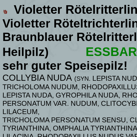
Violetter Rötelritterli
Violetter Röteltrichterli
Braunblauer Rötelritter
ESSBAR
Heilpilz)
sehr guter Speisepilz!
COLLYBIA NUDA
.
LEPISTA NU
(
SYN
TRICHOLOMA NUDUM, RHODOPAXILLUS
LEPISTA NUDA, GYROPHILA NUDA, R
PERSONATUM VAR.
NUDUM, CLITOCYB
LILACEUM,
TRICHOLOMA PERSONATUM SENSU, CLI
TYRIANTHINA, OMPHALIA TYRIANTHINA,
LILACINA, RHODOPAXILLUS NUDUS VAR