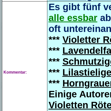
Es gibt fünf v
alle essbar
ab
oft untereina
***
Violetter R
***
Lavendelfa
***
Schmutzige
***
Lilastielig
Kommentar:
***
Horngrauer
Einige Autore
Violetten Röte