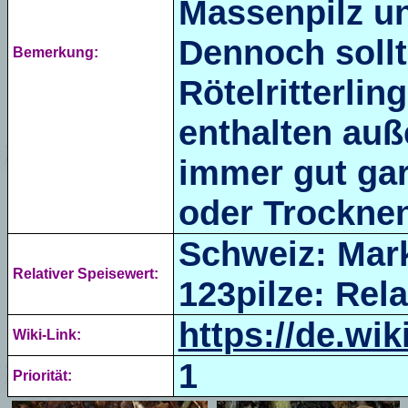
Massenpilz un
Dennoch sollt
Bemerkung:
Rötelritterli
enthalten au
immer gut gar
oder Trocknen
Schweiz: Mark
Relativer Speisewert:
123pilze: Rela
https://de.wi
Wiki-Link:
1
Priorität: