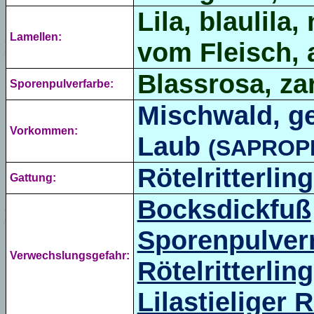
Lila,
blaulila,
Lamellen:
vom Fleisch,
Blassrosa, zar
Sporenpulverfarbe:
Mischwald, ge
Vorkommen:
Laub
(SAPROP
Rötelritterling
Gattung:
Bocksdickfuß
Sporenpulverr
Verwechslungsgefahr:
Rötelritterling
Lilastieliger R