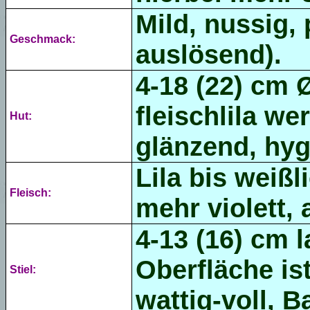
Mild, nussig, 
Geschmack:
auslösend).
4-18 (22) cm Ø,
fleischlila w
Hut:
glänzend
, hyg
Lila bis weißl
Fleisch:
mehr violett, 
4-13 (16) cm l
Oberfläche ist
Stiel:
wattig-voll, B