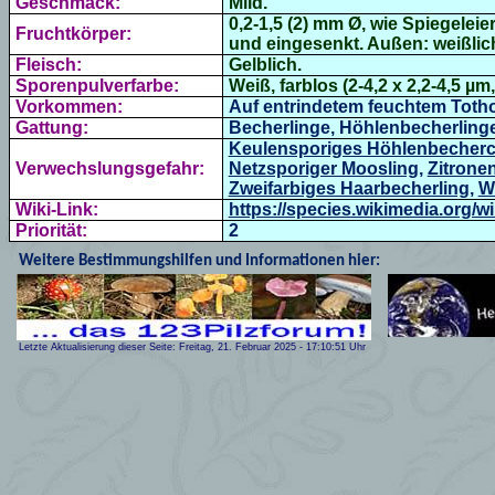
Geschmack:
Mild.
0,2-1,5 (2) mm Ø, wie Spiegelei
Fruchtkörper:
und eingesenkt. Außen: weißlich
Fleisch:
Gelblich.
Sporenpulverfarbe:
Weiß, farblos (2-4,2 x 2,2-4,5 µm
Vorkommen:
Auf entrindetem feuchtem Tothol
Gattung:
Becherlinge, Höhlenbecherlinge
Keulensporiges Höhlenbecher
Verwechslungsgefahr:
Netzsporiger Moosling
,
Zitrone
Zweifarbiges Haarbecherling
,
W
Wiki-Link:
https://species.wikimedia.org/w
Priorität:
2
Weitere Bestimmungshilfen und Informationen hier:
Letzte Aktualisierung dieser Seite:
Freitag, 21. Februar 2025
-
17:10:51
Uhr