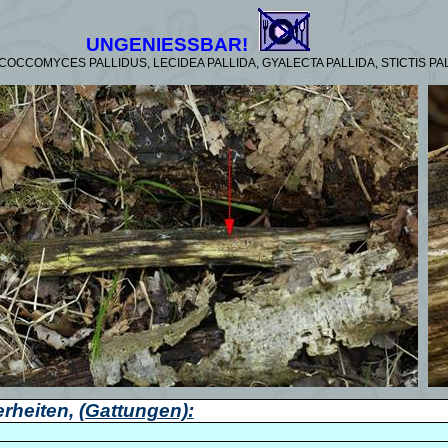
UNGENIESSBAR!
 COCCOMYCES PALLIDUS, LECIDEA PALLIDA, GYALECTA PALLIDA, STICTIS PAL
rheiten,
(Gattungen):