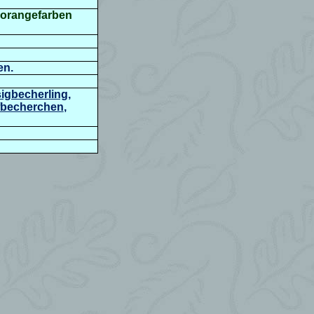
s orangefarben
en.
sigbecherling
,
fbecherchen
,