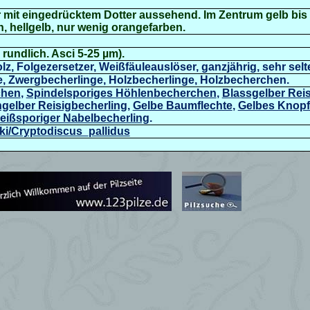
er mit eingedrücktem Dotter aussehend. Im Zentrum gelb bi
, hellgelb, nur wenig orangefarben.
, rundlich. Asci 5-25 µm).
z, Folgezersetzer, Weißfäuleauslöser, ganzjährig, sehr selt
, Zwergbecherlinge, Holzbecherlinge, Holzbecherchen.
chen
,
Spindelsporiges Höhlenbecherchen
,
Blassgelber Rei
ngelber Reisigbecherling
,
Gelbe Baumflechte
,
Gelbes Knop
eißsporiger Nabelbecherling
.
iki/Cryptodiscus_pallidus