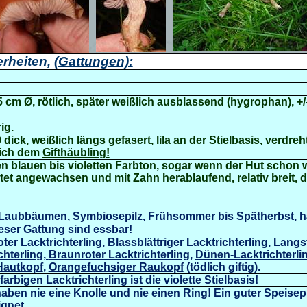
rheiten,
(Gattungen):
 cm Ø, rötlich, später weißlich ausblassend (hygrophan), +/- 
ig.
Ø dick,
weißlich längs gefasert, lila an der Stielbasis, verdreh
lich dem
Gifthäubling!
len blauen bis violetten Farbton, sogar wenn der Hut schon we
t angewachsen und mit Zahn herablaufend, relativ breit, d
 Laubbäumen, Symbiosepilz, Frühsommer bis Spätherbst, h
ieser Gattung sind essbar!
oter Lacktrichterling
,
Blassblättriger Lacktrichterling,
Langst
chterling,
Braunroter Lacktrichterling,
Dünen-Lacktrichterli
 Hautkopf
,
Orangefuchsiger Raukopf
(tödlich giftig).
bigen Lacktrichterling ist die violette Stielbasis!
aben nie eine Knolle und nie einen Ring! Ein guter Speisep
ignet.