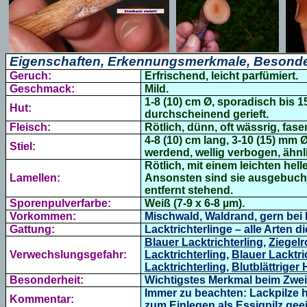
Eigenschaften, Erkennungsmerkmale, Besonde
Geruch:
Erfrischend, leicht parfümiert.
Geschmack:
Mild.
1-8 (10) cm Ø, sporadisch bis 15
Hut:
durchscheinend gerieft.
Fleisch:
Rötlich, dünn, oft wässrig, faser
4-8 (10) cm lang, 3-10 (15) mm 
Stiel:
werdend, wellig verbogen, ähn
Rötlich, mit einem leichten hel
Lamellen:
Ansonsten sind sie ausgebuchte
entfernt stehend.
Sporenpulverfarbe:
Weiß (7-9 x 6-8 µm).
Vorkommen:
Mischwald, Waldrand, gern bei
Gattung:
Lacktrichterlinge – alle Arten d
Blauer Lacktrichterling
,
Ziegelr
Verwechslungsgefahr:
Lacktrichterling
,
Blauer Lacktri
Lacktrichterling
,
Blutblättriger
Besonderheit:
Wichtigstes Merkmal beim Zweifar
Immer zu beachten: Lackpilze h
Kommentar:
zum Einlegen als Essigpilz gee