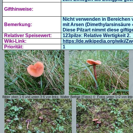
Gifthinweise:
Nicht verwenden in Bereichen v
Bemerkung:
mit Arsen (Dimethylarsinsäure
Diese Pilzart nimmt diese gift
Relativer Speisewert:
123pilze: Relative Wertigkeit 2.
Wiki-Link:
https://de.wikipedia.org/wiki/Zw
Priorität:
1
Bilder oben 1-6 und unten 3-6 von links: Walter Bethge (Fotos)
©
Fotos unten 1+2 von link