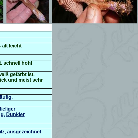
alt leicht
t, schnell hohl
iß gefärbt ist.
ick und meist sehr
äufig.
ieliger
ng
,
Dunkler
ilz, ausgezeichnet