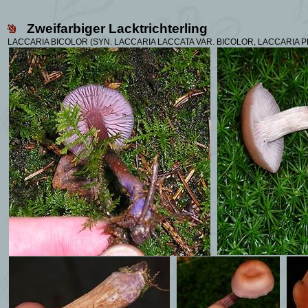
Zweifarbiger Lacktrichterling
LACCARIA BICOLOR (SYN.
LACCARIA LACCATA VAR. BICOLOR, LACCARIA P