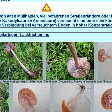
on alten Müllhalden, viel befahrenen Straßenrändern oder
 = Kakodylsäure = Arsensäure) verseucht sind oder sein kö
ige Verbindung bei verseuchtem Boden in hoher Konzentratio
eifarbiger_Lacktrichterling
s: Peter Kresitschnig ©
Bilder oben 7 und unten 7 von links: Roswitha Wayrethmayr (Sankt 