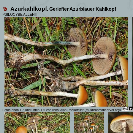
Azurkahlkopf
, Geriefter
Azurblauer Kahlkopf
PSILOCYBE ALLENII
Fotos
oben 1-3 und unten 1-6 von links:
Alan Rockefeller
(mushroomobserver.org)