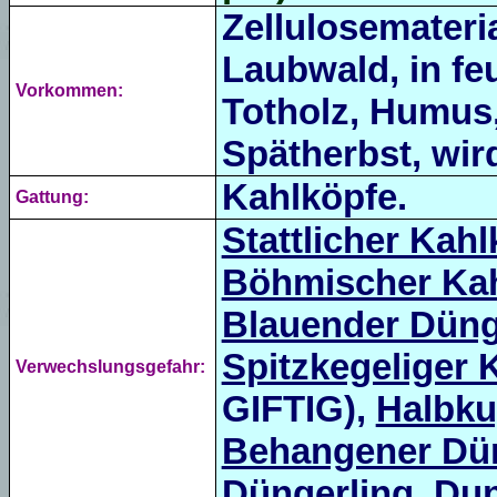
Zellulosemateri
Laubwald, in fe
Vorkommen:
Totholz, Humus
Spätherbst, wird
Kahlköpfe.
Gattung:
Stattlicher Kahl
Böhmischer Ka
Blauender Düng
Spitzkegeliger 
Verwechslungsgefahr:
GIFTIG),
Halbku
Behangener Dün
Düngerling
,
Dun