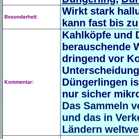
Wirkt stark hal
Besonderheit:
kann fast bis z
Kahlköpfe und D
berauschende W
dringend vor K
Unterscheidung
Düngerlingen is
Kommentar:
nur sicher mikr
Das Sammeln vo
und das in Verke
Ländern weltwei