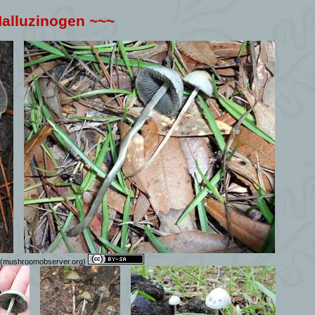
Halluzinogen ~~~
) (mushroomobserver.org)