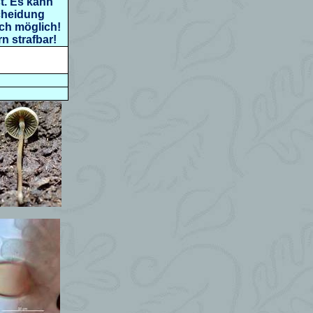
t. Es kann
cheidung
sch möglich!
n strafbar!