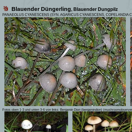
Blauender Düngerling
, Blauender Dungpilz
PANAEOLUS CYANESCENS (SYN. AGARICUS CYANESCENS, COPELANDIA 
Fotos oben 1-3 und unten 3-6 von links: Benjamin Dion (benjamindion) (mushroomobserve