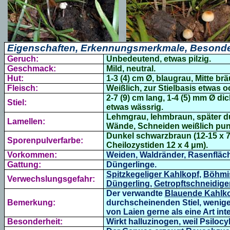
Eigenschaften, Erkennungsmerkmale, Besonde
Geruch:
Unbedeutend, etwas pilzig.
Geschmack:
Mild, neutral.
Hut:
1-3 (4) cm Ø,
blaugrau, Mitte brä
Fleisch:
Weißlich, zur Stielbasis etwas o
2-7 (9) cm lang, 1-4 (5) mm Ø di
Stiel:
etwas wässrig.
Lehmgrau, lehmbraun, später du
Lamellen:
Wände, Schneiden weißlich punk
Dunkel schwarzbraun (12-15 x 7-1
Sporenpulverfarbe:
Cheilozystiden 12 x 4 μm).
Vorkommen:
Weiden, Waldränder, Rasenfläch
Gattung:
Düngerlinge.
Spitzkegeliger Kahlkopf
,
Böhmi
Verwechslungsgefahr:
Düngerling
,
Getropftschneidige
Der verwandte
Blauende Kahlk
Bemerkung:
durchscheinenden Stiel, wenige
von Laien gerne als eine Art inte
Besonderheit:
Wirkt halluzinogen, weil Psilocy