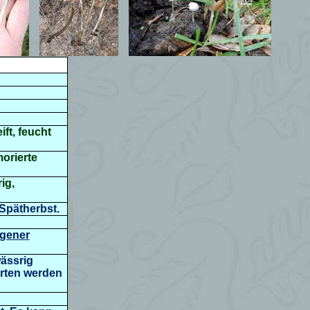
ift, feucht
orierte
ig,
Spätherbst.
gener
wässrig
Arten werden