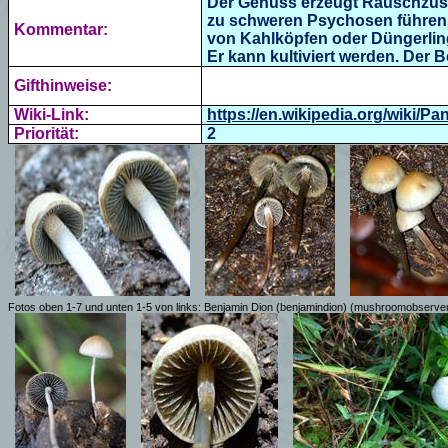
Der Genuss erzeugt Rauschzust
zu schweren Psychosen führen
Kommentar:
von Kahlköpfen oder Düngerling
Er kann kultiviert werden. Der
Gifthinweise:
Wiki-Link:
https://en.wikipedia.org/wiki/
Priorität:
2
Fotos oben 1-7 und unten 1-5 von links: Benjamin Dion (benjamindion) (mushroomobserve