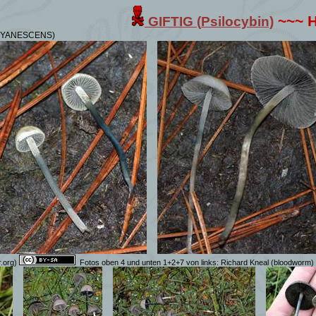
~~~ 
GIFTIG (
Psilocybin)
CYANESCENS)
r.org)
Fotos oben 4 und unten 1+2+7 von links: Richard Kneal (bloodworm