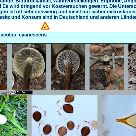
ände, Blutdruckabfall, Wahnvorstellungen, Euphorie, Angs
!
Es wird dringend vor Kostversuchen gewarnt. Die Unters
en ist oft sehr schwierig und meist nur sicher mikroskopi
 Besitz und Konsum sind in Deutschland und anderen Länder
Panaeolus_cyanescens
r.org)