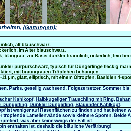
rheiten,
(Gattungen):
unlich, alt blauschwarz.
ckerlich, im Alter blauschwarz.
ck,
blaugrau, zur Basis dunkler bräunlich, ockerlich, fein bere
nkler purpurschwarz, typisch für Düngerlinge fleckig-marm
tiert, mit
braungrauen Tröpfchen behangen
.
1 µm, glatt, elliptisch, mit einem Öltropfen. Basidien 4-spor
en, Parks, gesellig wachsend, Folgezersetzer, Sommer bis 
scher Kahlkopf
,
Halbkugeliger Träuschling mit Ring
,
Behan
r Düngerling
,
Dunkler Düngerling
,
Blauender Kahlkopf
.
opf
ist weniger auf Rasenflächen zu finden und hat keinen 
r tropfende Lamellenwände sowie kleinere Sporen. Beide 
rpretiert, was aber keineswegs der Fall ist.
bin enthalten ist, deshalb die bläuliche Verfärbung!