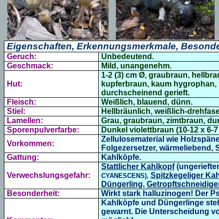
Eigenschaften, Erkennungsmerkmale, Besonde
Geruch:
Unbedeutend.
Geschmack:
Mild, unangenehm.
1-2 (3) cm Ø,
graubraun, hellbra
Hut:
kupferbraun, kaum hygrophan, f
durchscheinend gerieft.
Fleisch:
Weißlich, blauend, dünn.
Stiel:
Hellbräunlich, weißlich-drehfas
Lamellen:
Grau, graubraun, zimtbraun, du
Sporenpulverfarbe:
Dunkel violettbraun (
10-12 x 6-7
Zellulosematerial wie Holzspän
Vorkommen:
Folgezersetzer, wärmeliebend, S
Gattung:
Kahlköpfe.
Stattlicher Kahlkopf
(ungeriefte
Verwechslungsgefahr:
Spitzkegeliger Ka
CYANESCENS),
Düngerling
,
Getropftschneidige
Besonderheit:
Wirkt stark halluzinogen!
Der Ps
Kahlköpfe und Düngerlinge ste
gewarnt. Die Unterscheidung vo