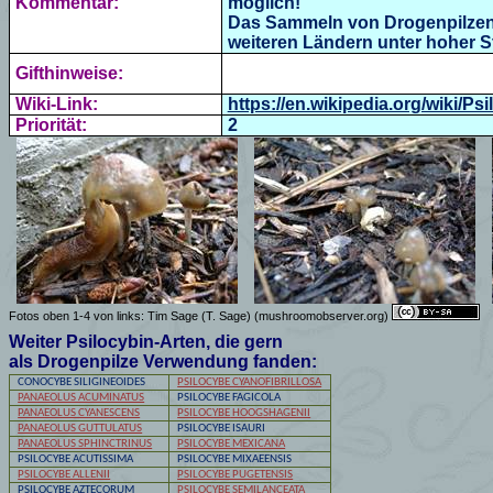
Kommentar:
möglich!
Das Sammeln von Drogenpilzen, 
weiteren Ländern unter hoher St
Gifthinweise:
Wiki-Link:
https://en.wikipedia.org/wiki/P
Priorität:
2
Fotos oben 1-4 von links: Tim Sage (T. Sage) (mushroomobserver.org)
Weiter Psilocybin-Arten, die gern
als Drogenpilze Verwendung fanden:
CONOCYBE SILIGINEOIDES
PSILOCYBE CYANOFIBRILLOSA
PANAEOLUS ACUMINATUS
PSILOCYBE
FAGICOLA
PANAEOLUS CYANESCENS
PSILOCYBE
HOOGSHAGENII
PANAEOLUS GUTTULATUS
PSILOCYBE
ISAURI
PANAEOLUS SPHINCTRINUS
PSILOCYBE MEXICANA
PSILOCYBE ACUTISSIMA
PSILOCYBE
MIXAEENSIS
PSILOCYBE ALLENII
PSILOCYBE PUGETENSIS
PSILOCYBE
AZTECORUM
PSILOCYBE SEMILANCEATA