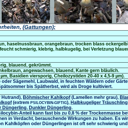
rheiten,
(Gattungen):
un, haselnussbraun, orangebraun, trocken blass ockergelb
eucht schmierig, klebrig, halbkugelig, bei Verletzung bla
erig, blauend, gekrümmt.
nkelbraun, angewachsen, blauend, Kante gern bläulich.
 µm, Basidien viersporig, Cheilozystiden 20-40 x 4,5-9 µm)
.
e oder Sägemehl, Laubwald, in feuchten Wäldern oder Gärte
pätsommer bis Spätherbst, wird als Droge kultiviert.
r Hutrand),
Böhmischer Kahlkopf
(Lamellen mehr grau),
Bla
hlkopf
(extrem
),
Halbkugeliger Träuschling
PSILOCYBIN-GIFTIG
r Düngerling
,
Dunkler Düngerling
.
ilocybin-Anteil kann fast bis zu 0,8 % der Trockenmasse be
hen in Verdacht, berauschende Wirkungen zu haben. Es wi
n Kahlköpfen oder Düngerlingen ist oft sehr schwierig und