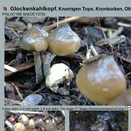
Glockenk
ahlkopf
, Knorrigen Tops, Kronkorken, Ol
PSILOCYBE BAEOCYSTIS
Fotos oben 1+2 und unten 1-6 von links: Tim Sage (T. Sage) (mushroomobserver.org)