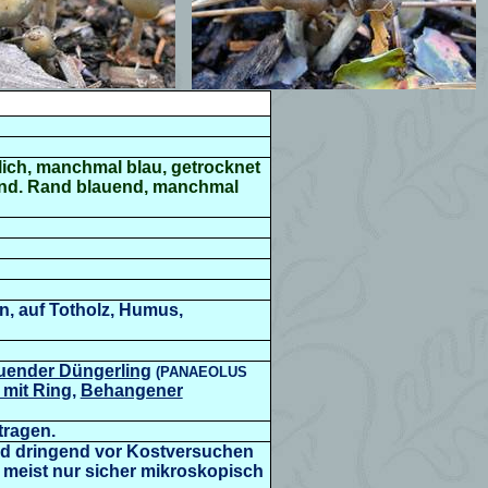
lich, manchmal blau, getrocknet
uend. Rand blauend, manchmal
n, auf Totholz, Humus,
uender Düngerling
(
PANAEOLUS
 mit Ring
,
Behangener
tragen.
rd dringend vor Kostversuchen
 meist nur sicher mikroskopisch