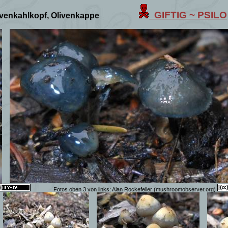
GIFTIG ~
PSILO
ivenkahlkopf, Olivenkappe
Fotos oben 3 von links: Alan Rockefeller (mushroomobserver.org)