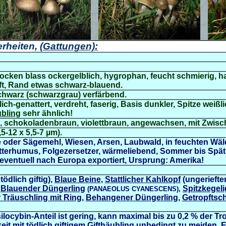
rheiten,
(Gattungen):
rocken blass ockergelblich, hygrophan, feucht schmierig, ha
eft, Rand etwas schwarz-blauend.
schwarz (schwarzgrau) verfärbend.
ch-genattert, verdreht, faserig, Basis dunkler, Spitze weißli
ubling
sehr ähnlich!
, schokoladenbraun, violettbraun, angewachsen, mit Zwisc
5-12 x 5,5-7 µm).
e oder Sägemehl, Wiesen, Arsen, Laubwald, in feuchten Wäl
terhumus, Folgezersetzer, wärmeliebend, Sommer bis Späth
d eventuell nach Europa exportiert, Ursprung: Amerika!
tödlich giftig),
Blaue Beine
,
Stattlicher Kahlkopf
(ungeriefte
,
Blauender Düngerling
Spitzkegel
(
PANAEOLUS CYANESCENS),
 Träuschling mit Ring
,
Behangener Düngerling
,
Getropftsc
ilocybin-Anteil ist gering, kann maximal bis zu 0,2 % der 
t mit tödlich giftigem
Gifthäubling
unbedingt zu meiden. 