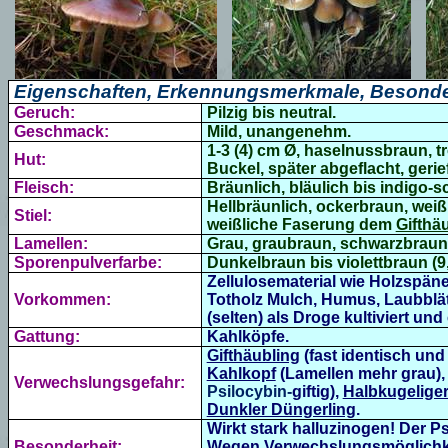
Eigenschaften, Erkennungsmerkmale, Besonde
Geruch:
Pilzig bis neutral.
Geschmack:
Mild, unangenehm.
1-3 (4) cm Ø, haselnussbraun, t
Hut:
Buckel, später abgeflacht, geri
Fleisch:
Bräunlich, bläulich bis indigo-
Hellbräunlich, ockerbraun, weißli
Stiel:
weißliche Faserung dem
Gifthä
Lamellen:
Grau, graubraun, schwarzbraun
Sporenpulverfarbe:
Dunkelbraun bis violettbraun (9,
Zellulosematerial wie Holzspän
Vorkommen:
Totholz Mulch, Humus, Laubblät
(selten) als Droge kultiviert un
Gattung:
Kahlköpfe.
Gifthäubling
(fast identisch und 
Kahlkopf
(Lamellen mehr grau)
Verwechslungsgefahr:
Psilocybin-
giftig),
Halbkugeliger
Dunkler Düngerling
.
Wirkt stark halluzinogen!
Der Ps
Besonderheit:
Wegen Verwechslungsmöglichkei