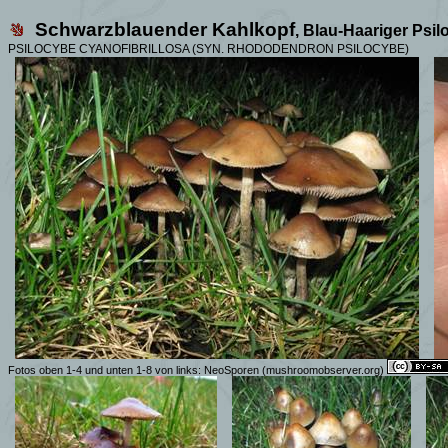
Schwarzblauender Kahlkopf
, Blau-Haariger Psi
PSILOCYBE CYANOFIBRILLOSA (SYN.
RHODODENDRON PSILOCYBE)
Fotos oben 1-4 und unten 1-8 von links: NeoSporen (mushroomobserver.org)