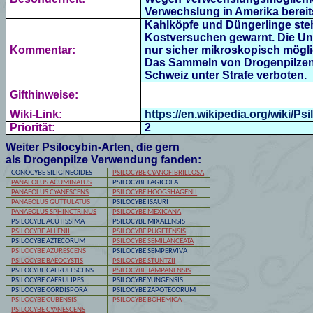
Verwechslung in Amerika bereits
Kahlköpfe und Düngerlinge ste
Kostversuchen gewarnt. Die Unt
Kommentar:
nur sicher mikroskopisch mögli
Das Sammeln von Drogenpilzen, 
Schweiz unter Strafe verboten.
Gifthinweise:
Wiki-Link:
https://en.wikipedia.org/wiki/Ps
Priorität:
2
Weiter Psilocybin-Arten, die gern
als Drogenpilze Verwendung fanden:
CONOCYBE SILIGINEOIDES
PSILOCYBE CYANOFIBRILLOSA
PANAEOLUS ACUMINATUS
PSILOCYBE
FAGICOLA
PANAEOLUS CYANESCENS
PSILOCYBE
HOOGSHAGENII
PANAEOLUS GUTTULATUS
PSILOCYBE
ISAURI
PANAEOLUS SPHINCTRINUS
PSILOCYBE MEXICANA
PSILOCYBE ACUTISSIMA
PSILOCYBE
MIXAEENSIS
PSILOCYBE ALLENII
PSILOCYBE PUGETENSIS
PSILOCYBE
AZTECORUM
PSILOCYBE SEMILANCEATA
PSILOCYBE AZURESCENS
PSILOCYBE
SEMPERVIVA
PSILOCYBE BAEOCYSTIS
PSILOCYBE STUNTZII
PSILOCYBE
CAERULESCENS
PSILOCYBE TAMPANENSIS
PSILOCYBE
CAERULIPES
PSILOCYBE
YUNGENSIS
PSILOCYBE
CORDISPORA
PSILOCYBE
ZAPOTECORUM
PSILOCYBE
CUBENSIS
PSILOCYBE BOHEMICA
PSILOCYBE CYANESCENS