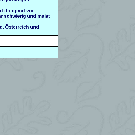
d dringend vor
r schwierig und meist
d, Österreich und