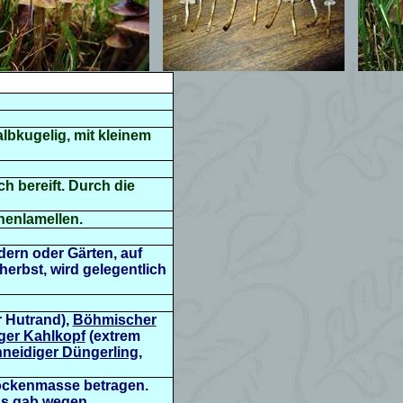
lbkugelig, mit kleinem
ch bereift. Durch die
henlamellen.
dern oder Gärten, auf
erbst, wird gelegentlich
r Hutrand),
Böhmischer
iger Kahlkopf
(extrem
hneidiger Düngerling
,
Trockenmasse betragen.
Es gab wegen