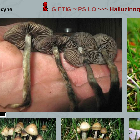
GIFTIG ~
PSILO
~~~ Halluzino
locybe