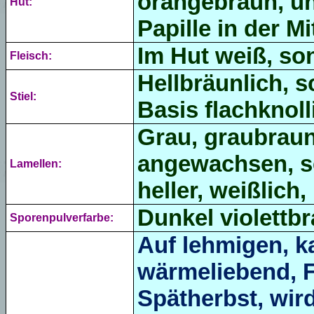
orangebraun, u
Hut:
Papille in der Mi
Im Hut weiß, son
Fleisch:
Hellbräunlich, 
Stiel:
Basis flachknol
Grau, graubraun
angewachsen, se
Lamellen:
heller, weißlich
Dunkel violettbr
Sporenpulverfarbe:
Auf lehmigen, k
wärmeliebend, F
Spätherbst, wird