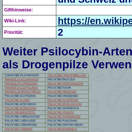
Gifthinweise:
https://en.wiki
Wiki-Link:
2
Priorität:
Weiter Psilocybin-Arten
als Drogenpilze Verwe
CONOCYBE SILIGINEOIDES
PSILOCYBE CYANOFIBRILLOSA
PANAEOLUS ACUMINATUS
PSILOCYBE
FAGICOLA
PANAEOLUS CYANESCENS
PSILOCYBE
HOOGSHAGENII
PANAEOLUS GUTTULATUS
PSILOCYBE
ISAURI
PANAEOLUS SPHINCTRINUS
PSILOCYBE MEXICANA
PSILOCYBE ACUTISSIMA
PSILOCYBE
MIXAEENSIS
PSILOCYBE ALLENII
PSILOCYBE PUGETENSIS
PSILOCYBE
AZTECORUM
PSILOCYBE SEMILANCEATA
PSILOCYBE AZURESCENS
PSILOCYBE
SEMPERVIVA
PSILOCYBE BAEOCYSTIS
PSILOCYBE STUNTZII
PSILOCYBE
CAERULESCENS
PSILOCYBE TAMPANENSIS
PSILOCYBE
CAERULIPES
PSILOCYBE
YUNGENSIS
PSILOCYBE
CORDISPORA
PSILOCYBE
ZAPOTECORUM
PSILOCYBE
CUBENSIS
PSILOCYBE BOHEMICA