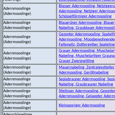
Blasser Adermoosling, Netziggeru
Adernmooslinge
Adermoosling, Netziger Adermoos
(Adermooslinge)
Schüsselförmiger Adermoosling
Adernmooslinge
Blaugrüner Adermoosling, Blaug
(Adermooslinge)
Nabeling, Graublauer Adermoosl
Gezonter Adernmoosling, Spatelf
Adernmooslinge
Adermoosling, Moosbewohnende
(Adermooslinge)
Faltenpilz, Dottergelber Spateling
Grauer Adermoosling, Muschelar
Adernmooslinge
Nabeling, Muschelartiger Grauna
(Adermooslinge)
Grauer Zwergseitling
Adernmooslinge
Mauernabeling, Zentralgestielter
(Adermooslinge)
Adermoosling, Geröllnabeling
Adernmooslinge
Sepiabrauner Adermoosling, Sep
(Adermooslinge)
Nabeling, Graubrauner Nabeling
Adernmooslinge
Stielloser Adermoosling, Gezonte
(Adermooslinge)
Adernmoosling, Gelappter Aderm
Adernmooslinge
Kleinsporiger Adermoosling
(Adermooslinge)
Aderschüsselinge