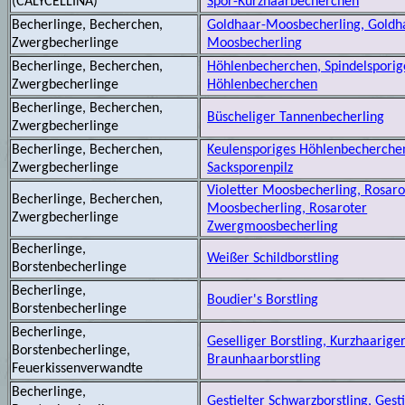
(CALYCELLINA)
Spor-Kurzhaarbecherchen
Becherlinge, Becherchen,
Goldhaar-Moosbecherling, Gold
Zwergbecherlinge
Moosbecherling
Becherlinge, Becherchen,
Höhlenbecherchen, Spindelsporig
Zwergbecherlinge
Höhlenbecherchen
Becherlinge, Becherchen,
Büscheliger Tannenbecherling
Zwergbecherlinge
Becherlinge, Becherchen,
Keulensporiges Höhlenbecherchen
Zwergbecherlinge
Sacksporenpilz
Violetter Moosbecherling, Rosaro
Becherlinge, Becherchen,
Moosbecherling, Rosaroter
Zwergbecherlinge
Zwergmoosbecherling
Becherlinge,
Weißer Schildborstling
Borstenbecherlinge
Becherlinge,
Boudier's Borstling
Borstenbecherlinge
Becherlinge,
Geselliger Borstling, Kurzhaarige
Borstenbecherlinge,
Braunhaarborstling
Feuerkissenverwandte
Becherlinge,
Gestielter Schwarzborstling, Gesti