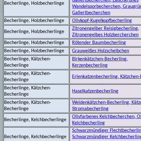
Gallertbecherchen, Lauchgrünes
Becherlinge, Holzbecherlinge
Wandelsporbecherchen, Graugrün
Gallertbecherchen
Becherlinge, Holzbecherlinge
Olivkopf-Kugelkopfbecherling
Zitronengelber Reisigbecherling,
Becherlinge, Holzbecherlinge
Zitronengelbes Holzbercherchen
Becherlinge, Holzbecherlinge
Rötender Baumbecherling
Becherlinge, Holzbecherlinge
Grauweißes Holzscheibchen
Becherlinge, Kätzchen-
Birkenkätzchen-Becherling,
Becherlinge
Kerzenbecherling
Becherlinge, Kätzchen-
Erlenkatzenbecherling, Kätzchen-
Becherlinge
Becherlinge, Kätzchen-
Haselkatzenbecherling
Becherlinge
Becherlinge, Kätzchen-
Weidenkätzchen-Becherling, Kätz
Becherlinge
Stromabecherling
Olivfarbenes Kelchbecherchen, Ol
Becherlinge, Kelchbecherlinge
Kelchbecherling
Schwarzmündiger Flechtbecherlin
Becherlinge, Kelchbecherlinge
Schwarzmündiger Kelchbecherlin