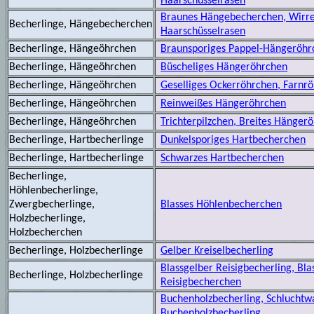
Haarschüsselrasen
Braunes Hängebecherchen, Wirr
Becherlinge, Hängebecherchen
Haarschüsselrasen
Becherlinge, Hängeöhrchen
Braunsporiges Pappel-Hängeröhr
Becherlinge, Hängeöhrchen
Büscheliges Hängeröhrchen
Becherlinge, Hängeöhrchen
Geselliges Ockerröhrchen, Farnr
Becherlinge, Hängeöhrchen
Reinweißes Hängeröhrchen
Becherlinge, Hängeöhrchen
Trichterpilzchen, Breites Hänger
Becherlinge, Hartbecherlinge
Dunkelsporiges Hartbecherchen
Becherlinge, Hartbecherlinge
Schwarzes Hartbecherchen
Becherlinge,
Höhlenbecherlinge,
Zwergbecherlinge,
Blasses Höhlenbecherchen
Holzbecherlinge,
Holzbecherchen
Becherlinge, Holzbecherlinge
Gelber Kreiselbecherling
Blassgelber Reisigbecherling, Bla
Becherlinge, Holzbecherlinge
Reisigbecherchen
Buchenholzbecherling, Schluchtw
Buchenholzbecherling,