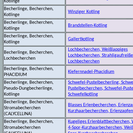
Kotlinge
Becherlinge, Becherchen,
Winziger Kotling
Kotlinge
Becherlinge, Becherchen,
Brandstellen-Kotling
Kotlinge
Becherlinge, Becherchen,
Gallertkotling
Kotlinge
Lochbecherchen, Weißlappiges
Becherlinge, Becherchen,
Lochbecherchen, Strahligaufreiß
Lochbecherchen
Lochbecherchen
Becherlinge, Becherchen,
Kiefernnadel-Phacidium
PHACIDIUM
Becherlinge, Becherchen,
Schwefel-Pustelbecherling, Schwe
Pseudo-Dungbecherlinge,
Pustelbecherchen, Schwefel-Puste
Kotlinge
Schwefelkotling
Becherlinge, Becherchen,
Blasses Erlenbecherchen, Erlenza
Stromabecherchen
Kurzhaarbecherchen, Erlenzapfen
(CALYCELLINA)
Becherlinge, Becherchen,
Kugeliges Erlenblattbecherchen, 
Stromabecherchen
4-Spor-Kurzhaarbecherchen, Weiß