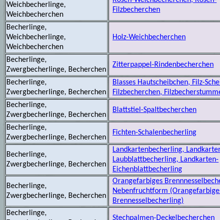
Rosen-Weichbecherchen, Rosen-
Weichbecherlinge,
Filzbecherchen
Weichbecherchen
Becherlinge,
Weichbecherlinge,
Holz-Weichbecherchen
Weichbecherchen
Becherlinge,
Zitterpappel-Rindenbecherchen
Zwergbecherlinge, Becherchen
Becherlinge,
Blasses Hautscheibchen, Filz-Sche
Zwergbecherlinge, Becherchen
Filzbecherchen, Filzbecherstumm
Becherlinge,
Blattstiel-Spaltbecherchen
Zwergbecherlinge, Becherchen
Becherlinge,
Fichten-Schalenbecherling
Zwergbecherlinge, Becherchen
Landkartenbecherling, Landkarte
Becherlinge,
Laubblattbecherling, Landkarten-
Zwergbecherlinge, Becherchen
Eichenblattbecherling
Orangefarbiges Brennnesselbech
Becherlinge,
Nebenfruchtform (Orangefarbige
Zwergbecherlinge, Becherchen
Brennesselbecherling)
Becherlinge,
Stechpalmen-Deckelbecherchen