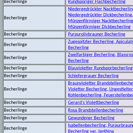
Becherlinge
Rundsporiger Flachbecherling
Niedergedrückter Nacktbecherlin
Niedergedrückter Dickbecherling
Becherlinge
Münzenförmiger Nacktbecherling
Münzenförmiger Dickbecherling
Becherlinge
Purpurolivbrauner Becherling
Zugespitzter Becherling, Apiculat
Becherlinge
Becherling
Zweifarbiger Becherling, Blassro
Becherlinge
Becherling
Becherlinge
Blauvioletter Rundsporbecherling
Becherlinge
Schiefergrauer Becherling
Braunvioletter Brandstellenbeche
Becherlinge
Violetter Becherling, Ungestielte
Kohlenbecherling, Feuerstellenbe
Becherlinge
Gerard's Violettbecherling
Becherlinge
Rosa Brandstellenbecherling
Becherlinge
Gewundener Becherling
Isabellenbecherling, Purpurbraun
Becherlinge
Becherling var. Janthina