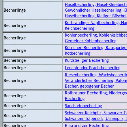
Haselbecherling, Hasel-Kleiebech
Becherlinge
Gewöhnlicher Haselbecherling, Kl
Haselbecherling, Kleiiger Büsche
Kerbrandiger Napfbecherling, Na
Becherlinge
Kelchbecherling
Kohlenbecherling, Kohlenkelchbec
Becherlinge
Gemeiner Kohlenbecherling
Körnchen-Becherling, Rausporige
Becherlinge
Kotbecherling
Becherlinge
Kurzstieliger Becherling
Becherlinge
Leuchtender Prachtbecherling
Riesenbecherling, Wachsbecherli
Becherlinge
Veränderlicher Becherling, Palom
Becher, gebogener Becher
Rotbrauner Becherling, Niederge
Becherlinge
Becherling
Becherlinge
Sandsteinbecherling
Schwarzer Kelchpilz, Schwarzer T
Becherlinge
Schwarzer Tulpenpilz, Urnenpilz, 
Becherlinge
Rissrandiger Becherling