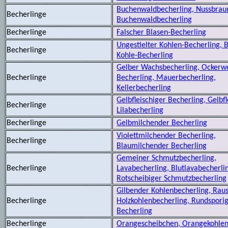
Buchenwaldbecherling, Nussbrau
Becherlinge
Buchenwaldbecherling
Becherlinge
Falscher Blasen-Becherling
Ungestielter Kohlen-Becherling, 
Becherlinge
Kohle-Becherling
Gelber Wachsbecherling, Ockerwe
Becherlinge
Becherling, Mauerbecherling,
Kellerbecherling
Gelbfleischiger Becherling, Gelbfl
Becherlinge
Lilabecherling
Becherlinge
Gelbmilchender Becherling
Violettmilchender Becherling,
Becherlinge
Blaumilchender Becherling
Gemeiner Schmutzbecherling,
Becherlinge
Lavabecherling, Blutlavabecherli
Rotscheibiger Schmutzbecherling
Gilbender Kohlenbecherling, Rau
Becherlinge
Holzkohlenbecherling, Rundspori
Becherling
Becherlinge
Orangescheibchen, Orangekohlen