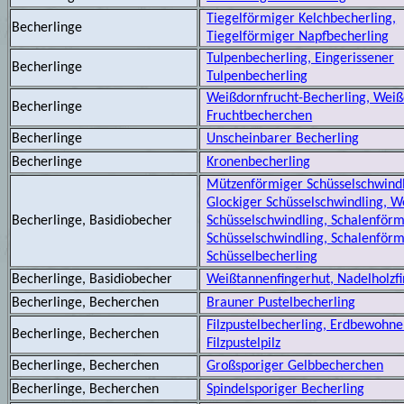
Tiegelförmiger Kelchbecherling,
Becherlinge
Tiegelförmiger Napfbecherling
Tulpenbecherling, Eingerissener
Becherlinge
Tulpenbecherling
Weißdornfrucht-Becherling, Weiß
Becherlinge
Fruchtbecherchen
Becherlinge
Unscheinbarer Becherling
Becherlinge
Kronenbecherling
Mützenförmiger Schüsselschwindl
Glockiger Schüsselschwindling, W
Becherlinge, Basidiobecher
Schüsselschwindling, Schalenförm
Schüsselschwindling, Schalenförm
Schüsselbecherling
Becherlinge, Basidiobecher
Weißtannenfingerhut, Nadelholzf
Becherlinge, Becherchen
Brauner Pustelbecherling
Filzpustelbecherling, Erdbewohn
Becherlinge, Becherchen
Filzpustelpilz
Becherlinge, Becherchen
Großsporiger Gelbbecherchen
Becherlinge, Becherchen
Spindelsporiger Becherling