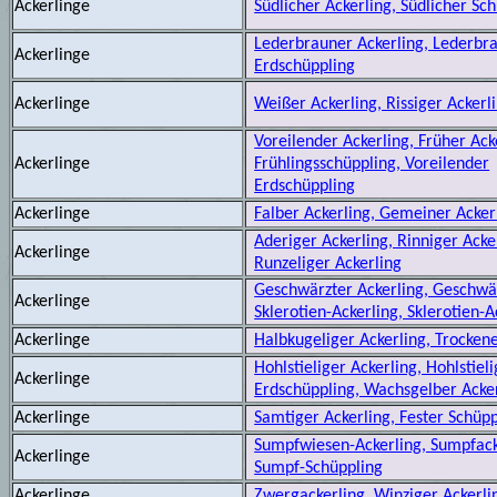
Ackerlinge
Südlicher Ackerling, Südlicher Sc
Lederbrauner Ackerling, Lederbr
Ackerlinge
Erdschüppling
Ackerlinge
Weißer Ackerling, Rissiger Ackerl
Voreilender Ackerling, Früher Ack
Ackerlinge
Frühlingsschüppling, Voreilender
Erdschüppling
Ackerlinge
Falber Ackerling, Gemeiner Acker
Aderiger Ackerling, Rinniger Acke
Ackerlinge
Runzeliger Ackerling
Geschwärzter Ackerling, Geschwä
Ackerlinge
Sklerotien-Ackerling, Sklerotien-A
Ackerlinge
Halbkugeliger Ackerling, Trockene
Hohlstieliger Ackerling, Hohlstiel
Ackerlinge
Erdschüppling, Wachsgelber Acke
Ackerlinge
Samtiger Ackerling, Fester Schüpp
Sumpfwiesen-Ackerling, Sumpfack
Ackerlinge
Sumpf-Schüppling
Ackerlinge
Zwergackerling, Winziger Ackerli