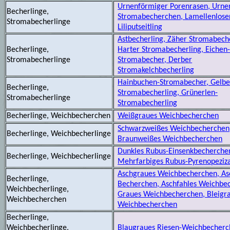
Urnenförmiger Porenrasen, Urne
Becherlinge,
Stromabecherchen, Lamellenlose
Stromabecherlinge
Liliputseitling
Astbecherling, Zäher Stromabeche
Becherlinge,
Harter Stromabecherling, Eichen
Stromabecherlinge
Stromabecher, Derber
Stromakelchbecherling
Hainbuchen-Stromabecher, Gelbe
Becherlinge,
Stromabecherling, Grünerlen-
Stromabecherlinge
Stromabecherling
Becherlinge, Weichbecherchen
Weißgraues Weichbecherchen
Schwarzweißes Weichbecherchen
Becherlinge, Weichbecherlinge
Braunweißes Weichbecherchen
Dunkles Rubus-Einsenkbecherche
Becherlinge, Weichbecherlinge
Mehrfarbiges Rubus-Pyrenopeziz
Aschgraues Weichbecherchen, As
Becherlinge,
Becherchen, Aschfahles Weichbe
Weichbecherlinge,
Graues Weichbecherchen, Bleigr
Weichbecherchen
Weichbecherchen
Becherlinge,
Weichbecherlinge,
Blaugraues Riesen-Weichbecher