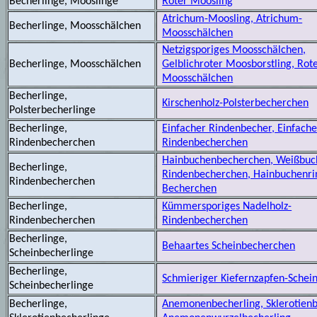
Becherlinge, Mooslinge
Roter Moosling
Atrichum-Moosling, Atrichum-
Becherlinge, Moosschälchen
Moosschälchen
Netzigsporiges Moosschälchen,
Becherlinge, Moosschälchen
Gelblichroter Moosborstling, Rot
Moosschälchen
Becherlinge,
Kirschenholz-Polsterbecherchen
Polsterbecherlinge
Becherlinge,
Einfacher Rindenbecher, Einfache
Rindenbecherchen
Rindenbecherchen
Hainbuchenbecherchen, Weißbuc
Becherlinge,
Rindenbecherchen, Hainbuchenri
Rindenbecherchen
Becherchen
Becherlinge,
Kümmersporiges Nadelholz-
Rindenbecherchen
Rindenbecherchen
Becherlinge,
Behaartes Scheinbecherchen
Scheinbecherlinge
Becherlinge,
Schmieriger Kiefernzapfen-Schei
Scheinbecherlinge
Becherlinge,
Anemonenbecherling, Sklerotienb