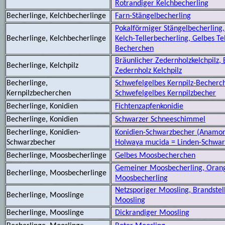
Rotrandiger Kelchbecherling
Becherlinge, Kelchbecherlinge
Farn-Stängelbecherling
Pokalförmiger Stängelbecherling,
Becherlinge, Kelchbecherlinge
Kelch-Tellerbecherling, Gelbes Tel
Becherchen
Bräunlicher Zedernholzkelchpilz, 
Becherlinge, Kelchpilz
Zedernholz Kelchpilz
Becherlinge,
Schwefelgelbes Kernpilz-Becherc
Kernpilzbecherchen
Schwefelgelbes Kernpilzbecher
Becherlinge, Konidien
Fichtenzapfenkonidie
Becherlinge, Konidien
Schwarzer Schneeschimmel
Becherlinge, Konidien-
Konidien-Schwarzbecher (Anamo
Schwarzbecher
Holwaya mucida = Linden-Schwar
Becherlinge, Moosbecherlinge
Gelbes Moosbecherchen
Gemeiner Moosbecherling, Oran
Becherlinge, Moosbecherlinge
Moosbecherling
Netzsporiger Moosling, Brandstel
Becherlinge, Mooslinge
Moosling
Becherlinge, Mooslinge
Dickrandiger Moosling