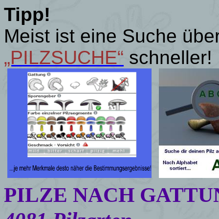
Tipp!
Meist ist eine Suche üb
„PILZSUCHE“
schneller!
P
ILZE NACH GATT