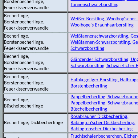
Borstenbecherlinge,
Tannenschwarzborstling
Feuerkissenverwandte
Becherlinge,
Weißer Borstling, Woolhop'scher 
Borstenbecherlinge,
Woolhope's Braunhaarborstling
Feuerkissenverwandte
Becherlinge,
Weißtannenschwarzborstling, Gest
Borstenbecherlinge,
Weißtannen-Schwarzborstling, Ges
Feuerkissenverwandte
Schwarzborstling
Becherlinge,
Glänzender Schwarzborstling, Ung
Borstenbecherlinge,
Schwarzborstling, Schwärzlicher 
Feuerkissenverwandte
Becherlinge,
Halbkugeliger Borstling, Halbkug
Borstenbecherlinge,
Borstenbecherling
Feuerkissenverwandte
Pappelbecherling, Schwarzbraun
Becherlinge,
Pappelbecherling, Schwarzbraun
Büschelbecherlinge
Büschelbecherling
Rosabrauner Dickbecherling,
Becherlinge, Dickbecherlinge
Babington'scher Dickbecherling,
Babingtonscher Dickbecherling
Fruchtschalenbecherchen, Eichen