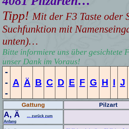
4081 Pilzarten…
Tipp
!
Mit der F3 Taste oder
Suchfunktion mit Namenseingab
unten)…
Bitte informiere uns über gesichtete 
unser Dank im Voraus!
-
-
A
Ä
B
C
D
E
F
G
H
I
J
-
Gattung
Pilzart
A
,
Ä
… zurück zum
Anfang