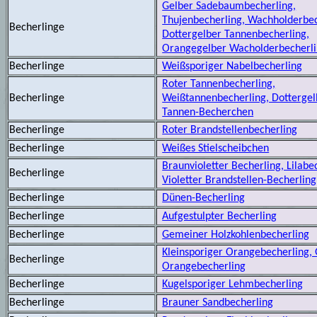
Gelber Sadebaumbecherling,
Thujenbecherling, Wachholderbec
Becherlinge
Dottergelber Tannenbecherling,
Orangegelber Wacholderbecherl
Becherlinge
Weißsporiger Nabelbecherling
Roter Tannenbecherling,
Becherlinge
Weißtannenbecherling, Dottergel
Tannen-Becherchen
Becherlinge
Roter Brandstellenbecherling
Becherlinge
Weißes Stielscheibchen
Braunvioletter Becherling, Lilabe
Becherlinge
Violetter Brandstellen-Becherling
Becherlinge
Dünen-Becherling
Becherlinge
Aufgestulpter Becherling
Becherlinge
Gemeiner Holzkohlenbecherling
Kleinsporiger Orangebecherling,
Becherlinge
Orangebecherling
Becherlinge
Kugelsporiger Lehmbecherling
Becherlinge
Brauner Sandbecherling