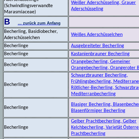
Weißer Aderschüsseling, Grauer
(Schwindlingsverwandte
Aderschüsseling
Marasmiaceae)
B
… zurück zum Anfang
Becherling, Basidiobecher,
Weißes Aderschüsselchen
Aderschüsselchen
Becherlinge
Ausgebreiteter Becherling
Becherlinge
Kastanienbrauner Becherling
Orangebecherling, Gemeiner
Becherlinge
Orangebecherling, Orangeroter B
Schwarzbrauner Becherling,
Frühlingsbecherling, Mediterrane
Becherlinge
Rötlicher-Becherling, Schwarzbr
Mediterranbecherling
Blasiger Becherling, Blasenbecher
Becherlinge
Blasenförmiger Becherling
Gelber Prachtbecherling, Gelber
Becherlinge
Kelchbecherling, Varietät Österre
Prachtbecherling