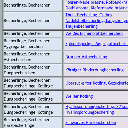
Föhren-Nadelbräune, Rotbandkran
Becherlinge, Becherchen
Dothistroma, Kiefernnadelbräune
Thuja-Becherling, Gelbes
Becherlinge, Becherchen
Nadelstielbecherling, Langstielig
Thujenbecherling
Becherlinge, Becherchen
Weißes Eichenblattbecherchen
Becherlinge, Becherchen,
Spindelsporiges Aggregatbecher
Aggregatbecherchen
Becherlinge, Becherchen,
Brauner Astbecherling
Astbecherchen
Becherlinge, Becherchen,
Körniger Rinderdungbecherling
Dungbecherchen
Becherlinge, Becherchen,
Überzuckerter Kotling, Gezuckerte
Dungbecherlinge, Kotlinge
Becherlinge, Becherchen,
Weißer Kotling
Dungbecherlinge, Kotlinge
Becherlinge, Becherchen,
Hyalinspordungbecherling, 32-spo
Dungbecherlinge, Kotlinge
Hyalinspordungbecherling
Becherlinge, Becherchen,
Schwarzes Harzbecherchen
Harzbecherlinge