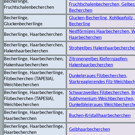
Becherlinge,
Fruchtschalenbecherchen, Gelbes
Fruchtschalenbecherchen
Becherchen
Becherlinge,
Glucken-Becherling, Kohlkopfpilz,
Gluckenbecherlinge
Becherling
Nestförmiges Haarbecherchen, W
Becherlinge, Haarbecherchen
Haarbecherchen
Becherlinge, Haarbecherchen,
Strohgelbes Hakenhaarbecherche
Hakenhaarbecherchen
Becherlinge, Haarbecherchen,
Zitronengelbes Kiefernzapfen-
Hakenhaarbecherchen
Hakenhaarbecherchen
Becherlinge, Haarbecherlinge,
Dunkelgraues Filzbecherchen,
Filzbecherchen (TAPESIA),
Starkreagierendes Filz-Weichbec
Weichbecherchen
Becherlinge, Haarbecherlinge,
Schwarzweißes Filzbecherchen, B
Filzbecherchen (TAPESIA),
Subhymenium-Weichbecherchen,
Weichbecherchen
Dunkelbleigraues Weichbecherch
Becherlinge, Haarbecherlinge,
Buchen-Kristallhaarbecherchen
Haarbecherchen
Becherlinge, Haarbecherlinge,
Gelbhaarbecherchen
Haarbecherchen