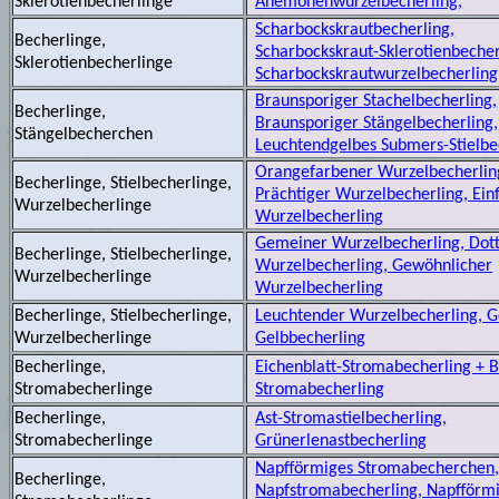
Sklerotienbecherlinge
Anemonenwurzelbecherling,
Scharbockskrautbecherling,
Becherlinge,
Scharbockskraut-Sklerotienbecher
Sklerotienbecherlinge
Scharbockskrautwurzelbecherling
Braunsporiger Stachelbecherling,
Becherlinge,
Braunsporiger Stängelbecherling,
Stängelbecherchen
Leuchtendgelbes Submers-Stielb
Orangefarbener Wurzelbecherlin
Becherlinge, Stielbecherlinge,
Prächtiger Wurzelbecherling, Ein
Wurzelbecherlinge
Wurzelbecherling
Gemeiner Wurzelbecherling, Dot
Becherlinge, Stielbecherlinge,
Wurzelbecherling, Gewöhnlicher
Wurzelbecherlinge
Wurzelbecherling
Becherlinge, Stielbecherlinge,
Leuchtender Wurzelbecherling, Ge
Wurzelbecherlinge
Gelbbecherling
Becherlinge,
Eichenblatt-Stromabecherling + Bl
Stromabecherlinge
Stromabecherling
Becherlinge,
Ast-Stromastielbecherling,
Stromabecherlinge
Grünerlenastbecherling
Napfförmiges Stromabecherchen
Becherlinge,
Napfstromabecherling, Napfförm