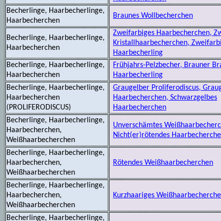
Becherlinge, Haarbecherlinge,
Braunes Wollbecherchen
Haarbecherchen
Zweifarbiges Haarbecherchen, Zw
Becherlinge, Haarbecherlinge,
Kristallhaarbecherchen, Zweifarb
Haarbecherchen
Haarbecherling
Becherlinge, Haarbecherlinge,
Frühjahrs-Pelzbecher, Brauner Br
Haarbecherchen
Haarbecherling
Becherlinge, Haarbecherlinge,
Graugelber Proliferodiscus, Grau
Haarbecherchen
Haarbecherchen, Schwarzgelbes
(PROLIFERODISCUS)
Haarbecherchen
Becherlinge, Haarbecherlinge,
Unverschämtes Weißhaarbecherc
Haarbecherchen,
Nicht(er)rötendes Haarbecherch
Weißhaarbecherchen
Becherlinge, Haarbecherlinge,
Haarbecherchen,
Rötendes Weißhaarbecherchen
Weißhaarbecherchen
Becherlinge, Haarbecherlinge,
Haarbecherchen,
Kurzhaariges Weißhaarbecherch
Weißhaarbecherchen
Becherlinge, Haarbecherlinge,