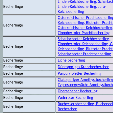
Linden-Kelchbecherling, Scharlac
Becherlinge
Linden-Kelchbecherling, Jura-
Kelchbecherling
Österreichischer Prachtbecherling
Kelchbecherling, Blutroter Pracht
Becherlinge
Österreichischer Kelchbecherling
Zinnoberroter Prachtbecherling
Scharlachroter Kelchbecherling,
Zinnoberroter Kelchbecherling, 
Becherlinge
Kelchbecherling, Blutroter Pracht
Scharlachroter Prachtbecherling
Becherlinge
Eichelbecherling
Becherlinge
Dünnsporiges Kranzbecherchen
Becherlinge
Purpurvioletter Becherling
Glattsporiger Amethystbecherling
Becherlinge
Zypressengewächs-Amethystbech
Becherlinge
Übersehener Becherling
Becherlinge
Weinroter Becherling
Bucheckernbecherling, Buchenec
Becherlinge
Becherchen